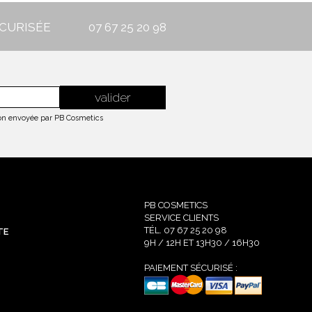
CURISÉE
07 67 25 20 98
tion envoyée par PB Cosmetics
PB COSMETICS
SERVICE CLIENTS
TÉL. 07 67 25 20 98
TE
9H / 12H ET 13H30 / 16H30
PAIEMENT SÉCURISÉ :