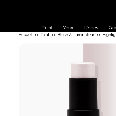
Teint
Yeux
Lèvres
On
Accueil
>>
Teint
>>
Blush & Illuminateur
>> Highligh